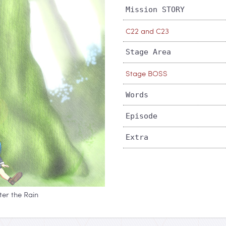
Mission STORY
C22 and C23
Stage Area
Stage BOSS
Words
Episode
Extra
er the Rain