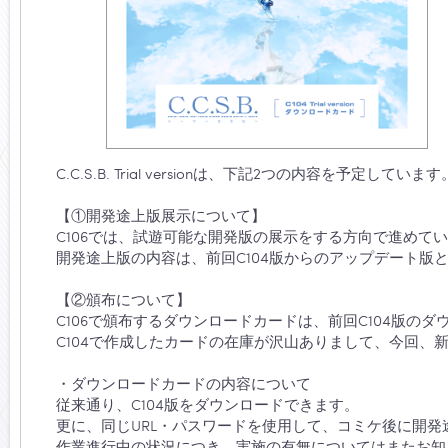
C.C.S.B. Trial versionは、下記2つの内容を予定しています
【①開発途上版展示について】
C106では、試遊可能な開発版の展示をする方向で進めて
開発途上版の内容は、前回C104版からのアップデート版
【②頒布について】
C106で頒布するダウンロードカードは、前回C104版の
C104で作成したカードの在庫が沢山ありまして、今回、
・ダウンロードカードの内容について
従来通り、C104版をダウンロードできます。
更に、同じURL・パスワードを使用して、コミケ後に開
作業進行中の状況につき、実施の有無についてはまたお知