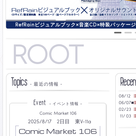
RefRainビジュアルブック×音楽CD×特装パッケージ RefRa
1
2
RooT
Topics
Recen
- 最近の情報 -
08/
12
Event
06/
07
■
- イベント情報 -
02/
23
Comic Market 106
11/
03
2025/8/17 2日目 東V-11a
Comic Market 106