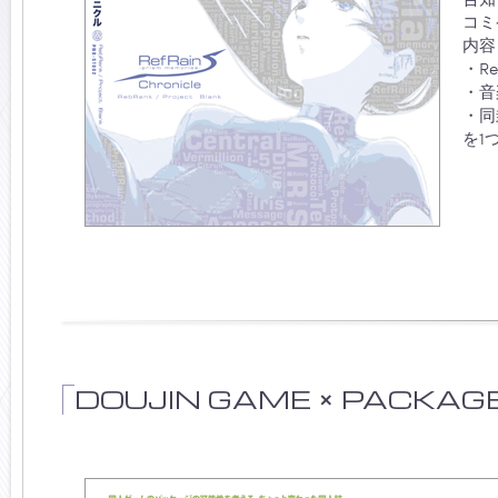
コミ
内容
・R
・音
・同
を1
DOUJIN GAME × PACKAGE