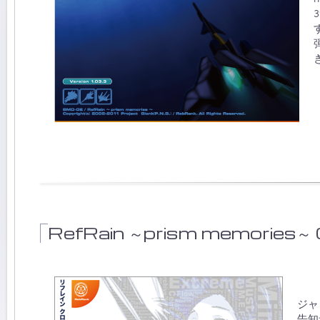
RefRain ～prism memories～ 
ジャ
告知