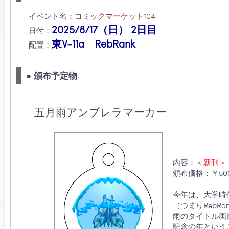
イベント名：
コミックマーケット104
2025/8/17（日） 2日目
日付：
東V-11a RebRank
配置：
● 頒布予定物
五月雨アンブレラマーカー
内容：
＜新刊＞
頒布価格：￥500
今年は、大学時代に
（つまりRebR
雨のタイトル画面
記念の年という