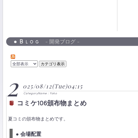
●Blog
- 開発ブログ -
2
025/08/12(Tue)04:15
CategoryName : Yoko
コミケ106頒布物まとめ
夏コミの頒布物まとめです。
● 会場配置